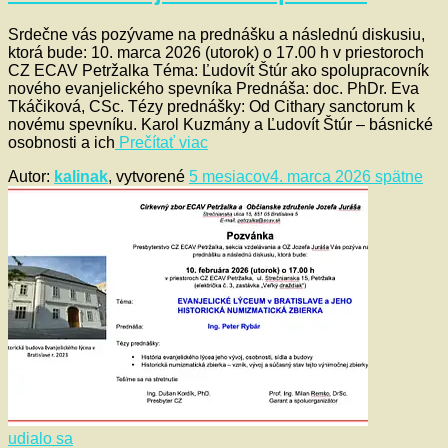
Srdečne vás pozývame na prednášku a následnú diskusiu,
ktorá bude: 10. marca 2026 (utorok) o 17.00 h v priestoroch
CZ ECAV Petržalka Téma: Ľudovít Štúr ako spolupracovník
nového evanjelického spevníka Prednáša: doc. PhDr. Eva
Tkáčiková, CSc. Tézy prednášky: Od Cithary sanctorum k
novému spevníku. Karol Kuzmány a Ľudovít Štúr – básnické
osobnosti a ich
Prečítať viac
Autor:
kalinak
, vytvorené
5 mesiacov
4. marca 2026
spätne
udialo sa