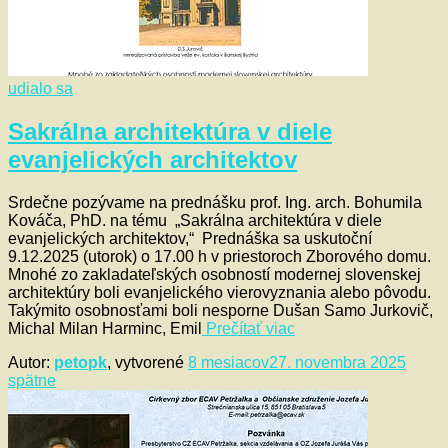
udialo sa
Sakrálna architektúra v diele
evanjelických architektov
Srdečne pozývame na prednášku prof. Ing. arch. Bohumila
Kováča, PhD. na tému „Sakrálna architektúra v diele
evanjelických architektov,“ Prednáška sa uskutoční
9.12.2025 (utorok) o 17.00 h v priestoroch Zborového domu.
Mnohé zo zakladateľských osobností modernej slovenskej
architektúry boli evanjelického vierovyznania alebo pôvodu.
Takýmito osobnosťami boli nesporne Dušan Samo Jurkovič,
Michal Milan Harminc, Emil
Prečítať viac
Autor:
petopk
, vytvorené
8 mesiacov
27. novembra 2025
spätne