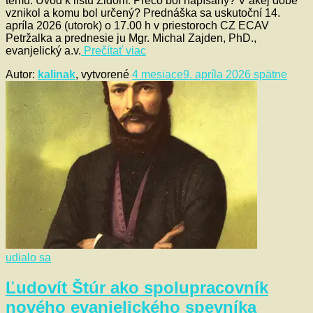
tému: Úvod k listu Židom: Prečo bol napísaný? V akej dobe
vznikol a komu bol určený? Prednáška sa uskutoční 14.
apríla 2026 (utorok) o 17.00 h v priestoroch CZ ECAV
Petržalka a prednesie ju Mgr. Michal Zajden, PhD.,
evanjelický a.v.
Prečítať viac
Autor:
kalinak
, vytvorené
4 mesiace
9. apríla 2026
spätne
udialo sa
Ľudovít Štúr ako spolupracovník
nového evanjelického spevníka