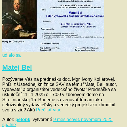
udialo sa
Matej Bel
Pozývame Vás na prednášku doc. Mgr. Ivony Kollárovej,
PhD. z Ústrednej knižnice SAV na tému ”Matej Bel: autor,
vydavateľ a organizátor vedeckého života” Prednáška sa
uskutoční 11.11.2025 o 17:00 v zborovom dome na
Strečnianskej 15. Budeme sa venovať témam ako:
celoživotný vydavateľský a vedecký projekt ako zhmotnil
svoju víziu? Akú
Prečítať viac
Autor:
petopk
, vytvorené
9 mesiacov
8. novembra 2025
spätne