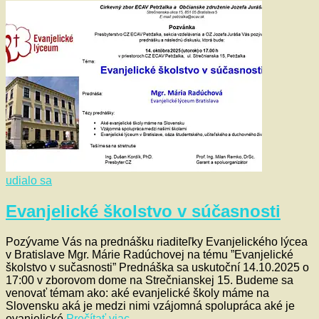
udialo sa
Evanjelické školstvo v súčasnosti
Pozývame Vás na prednášku riaditeľky Evanjelického lýcea
v Bratislave Mgr. Márie Radúchovej na tému ”Evanjelické
školstvo v sučasnosti” Prednáška sa uskutoční 14.10.2025 o
17:00 v zborovom dome na Strečnianskej 15. Budeme sa
venovať témam ako: aké evanjelické školy máme na
Slovensku aká je medzi nimi vzájomná spolupráca aké je
evanjelické
Prečítať viac