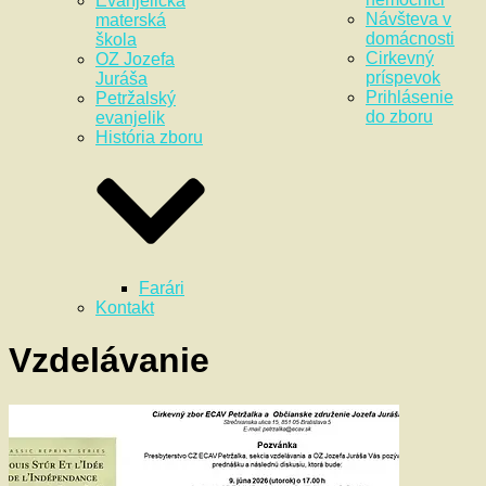
Evanjelická
Návšteva v
materská
domácnosti
škola
Cirkevný
OZ Jozefa
príspevok
Juráša
Prihlásenie
Petržalský
do zboru
evanjelik
História zboru
Farári
Kontakt
Vzdelávanie