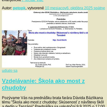
Autor:
petopk
, vytvorené
10 mesiacov
6. októbra 2025
spätne
udialo sa
Vzdelávanie: Škola ako most z
chudoby
Pozývame Vás na prednášku brata farára Dávida Bázlikana
tému ”Škola ako most z chudoby: Skúsenosť z návštevy škôl
a dedín v Tanzánii” Prednáška sa uskutoční 9.9.2025 o 17:00