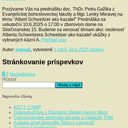
Pozývame Vás na prednášku doc. ThDr. Petra Gažíka z
Evanjelickej bohosloveckej fakulty a Mgr. Lenky Meravej na
tému ”Albert Schweitzer ako kazateľ” Prednáška sa
uskutoční 10.6.2025 o 17:00 v zborovom dome na
Strečnianskej 15. Budeme sa venovať témam ako: osobnosť
Alberta Schweitzera Schweitzer ako kazateľ ukážky z
vybraných kázní A.
Prečítať viac
Autor:
petopk
, vytvorené
1 rok
3. júna 2025
spätne
Stránkovanie príspevkov
1
2
Nasledujúce
Hľadať
Hľadaj a nájdi
Najnovšie články
KECY CAMP
Dobrodružstvo s Dávidom: Detský denný tábor
Celoslovenské stretnutie dorastu a mládeže TAM
Autorka prvej biografie Štúra v zahraničí
Slávnosť konfirmácie