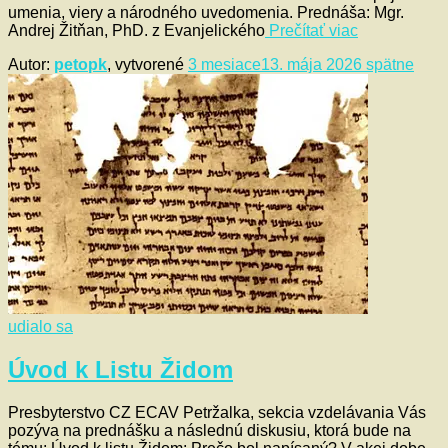
umenia, viery a národného uvedomenia. Prednáša: Mgr.
Andrej Žitňan, PhD. z Evanjelického
Prečítať viac
Autor:
petopk
, vytvorené
3 mesiace
13. mája 2026
spätne
udialo sa
Úvod k Listu Židom
Presbyterstvo CZ ECAV Petržalka, sekcia vzdelávania Vás
pozýva na prednášku a následnú diskusiu, ktorá bude na