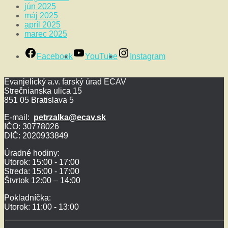
jún 2025
máj 2025
apríl 2025
marec 2025
Facebook
YouTube
Instagram
Evanjelický a.v. farský úrad ECAV
Strečnianska ulica 15
851 05 Bratislava 5
E-mail:
petrzalka@ecav.sk
IČO: 30778026
DIČ: 2020933849
Úradné hodiny:
Utorok: 15:00 - 17:00
Streda: 15:00 - 17:00
Štvrtok 12:00 – 14:00
Pokladníčka:
Utorok: 11:00 - 13:00