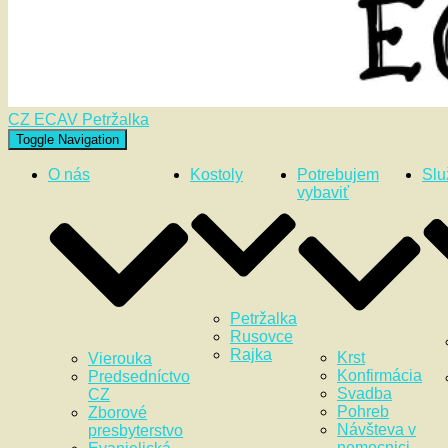
CZ ECAV Petržalka
Toggle Navigation
O nás
Kostoly
Potrebujem
Slu
vybaviť
Petržalka
Rusovce
Rajka
Krst
Vierouka
Konfirmácia
Predsedníctvo
Svadba
CZ
Pohreb
Zborové
Návšteva v
presbyterstvo
nemocnici