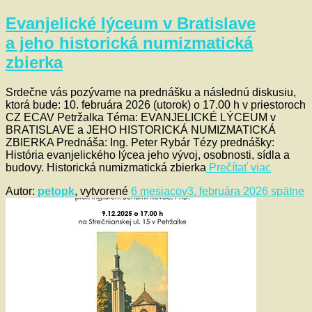
Evanjelické lýceum v Bratislave
a jeho historická numizmatická
zbierka
Srdečne vás pozývame na prednášku a následnú diskusiu,
ktorá bude: 10. februára 2026 (utorok) o 17.00 h v priestoroch
CZ ECAV Petržalka Téma: EVANJELICKÉ LÝCEUM v
BRATISLAVE a JEHO HISTORICKÁ NUMIZMATICKÁ
ZBIERKA Prednáša: Ing. Peter Rybár Tézy prednášky:
História evanjelického lýcea jeho vývoj, osobnosti, sídla a
budovy. Historická numizmatická zbierka
Prečítať viac
Autor:
petopk
, vytvorené
6 mesiacov
3. februára 2026
spätne