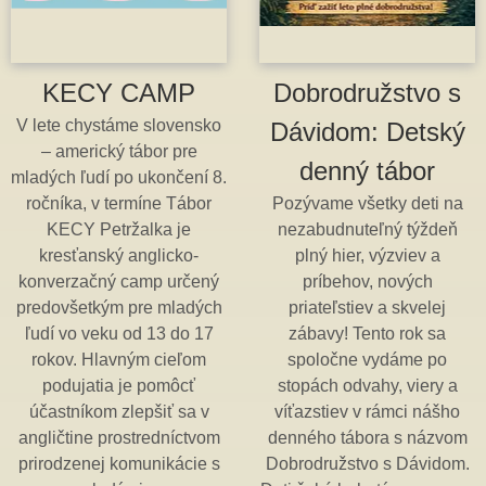
KECY CAMP
Dobrodružstvo s
V lete chystáme slovensko
Dávidom: Detský
– americký tábor pre
denný tábor
mladých ľudí po ukončení 8.
ročníka, v termíne Tábor
Pozývame všetky deti na
KECY Petržalka je
nezabudnuteľný týždeň
kresťanský anglicko-
plný hier, výzviev a
konverzačný camp určený
príbehov, nových
predovšetkým pre mladých
priateľstiev a skvelej
ľudí vo veku od 13 do 17
zábavy! Tento rok sa
rokov. Hlavným cieľom
spoločne vydáme po
podujatia je pomôcť
stopách odvahy, viery a
účastníkom zlepšiť sa v
víťazstiev v rámci nášho
angličtine prostredníctvom
denného tábora s názvom
prirodzenej komunikácie s
Dobrodružstvo s Dávidom.