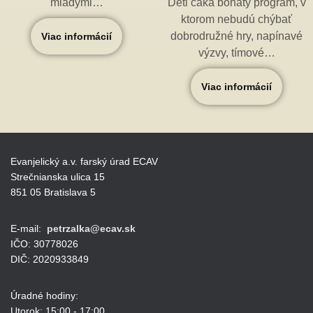
mladými…
Deti čaká bohatý program, v
ktorom nebudú chýbať
dobrodružné hry, napínavé
Viac informácií
výzvy, tímové…
Viac informácií
Evanjelický a.v. farský úrad ECAV
Strečnianska ulica 15
851 05 Bratislava 5
E-mail:
petrzalka@ecav.sk
IČO: 30778026
DIČ: 2020933849
Úradné hodiny:
Utorok: 15:00 - 17:00