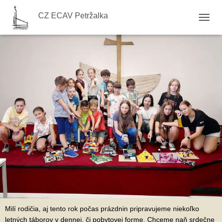
CZ ECAV Petržalka
Tábory
TOGGL
Milí rodičia, aj tento rok počas prázdnin pripravujeme niekoľko
letných táborov v dennej, či pobytovej forme. Chceme naň srdečne