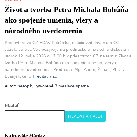
Život a tvorba Petra Michala Bohúňa
ako spojenie umenia, viery a
národného uvedomenia
Presbyterstvo CZ ECAV Petržalka, sekcia vzdelávania a OZ
Jozefa Juráša Vás pozývajú na prednášku a následnú diskusiu v
utorok 12. mája 2026 o 17.00 h v priestoroch CZ na tému: Život a
tvorba Petra Michala Bohúňa ako spojenie umenia, viery a
národného uvedomenia. Prednáša: Mgr. Andrej Žitňan, PhD. z
Evanjelického
Prečítať viac
Autor:
petopk
, vytvorené
3 mesiace
spätne
Hľadať
HĽADAJ A NÁJDI
Najnovšie články