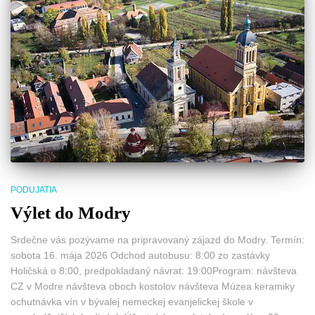
PODUJATIA
Výlet do Modry
Srdečne vás pozývame na pripravovaný zájazd do Modry. Termín:
sobota 16. mája 2026 Odchod autobusu: 8:00 zo zastávky
Holičská o 8:00, predpokladaný návrat: 19:00Program: návšteva
CZ v Modre návšteva oboch kostolov návšteva Múzea keramiky
ochutnávka vín v bývalej nemeckej evanjelickej škole v