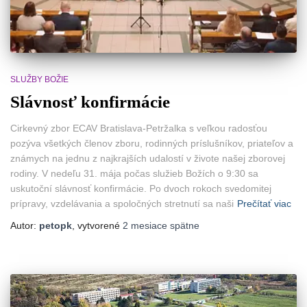
SLUŽBY BOŽIE
Slávnosť konfirmácie
Cirkevný zbor ECAV Bratislava-Petržalka s veľkou radosťou
pozýva všetkých členov zboru, rodinných príslušníkov, priateľov a
známych na jednu z najkrajších udalostí v živote našej zborovej
rodiny. V nedeľu 31. mája počas služieb Božích o 9:30 sa
uskutoční slávnosť konfirmácie. Po dvoch rokoch svedomitej
prípravy, vzdelávania a spoločných stretnutí sa naši
Prečítať viac
Autor:
petopk
, vytvorené
2 mesiace
spätne