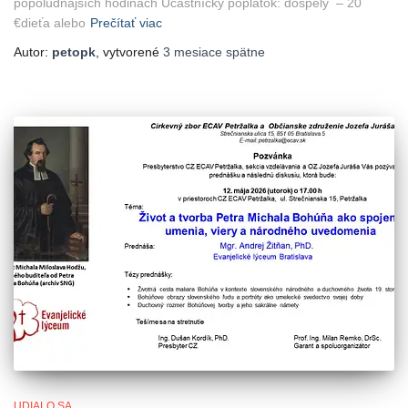
popoludňajších hodinách Účastnícky poplatok: dospelý – 20
€dieťa alebo
Prečítať viac
Autor:
petopk
, vytvorené
3 mesiace
spätne
UDIALO SA