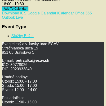
18:00 - 19:30
Add To Calendar
Download ICS
Google Calendar
iCalendar
Office 365
Outlook Live
Event Type
Služby Božie
Evanjelický a.v. farský úrad ECAV
Strečnianska ulica 15
851 05 Bratislava 5
E-mail:
petrzalka@ecav.sk
IČO: 30778026
DIČ: 2020933849
Úradné hodiny:
Utorok: 15:00 - 17:00
Streda: 15:00 - 17:00
Štvrtok 12:00 – 14:00
Pokladníčka:
Utorok: 11:00 - 13:00