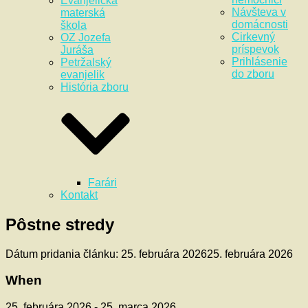
Evanjelická
Návšteva v
materská
domácnosti
škola
Cirkevný
OZ Jozefa
príspevok
Juráša
Prihlásenie
Petržalský
do zboru
evanjelik
História zboru
Farári
Kontakt
Pôstne stredy
Dátum pridania článku:
25. februára 2026
25. februára 2026
When
25. februára 2026 - 25. marca 2026