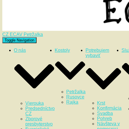
CZ ECAV Petržalka
Toggle Navigation
O nás
Kostoly
Potrebujem
Slu
vybaviť
Petržalka
Rusovce
Rajka
Krst
Vierouka
Konfirmácia
Predsedníctvo
Svadba
CZ
Pohreb
Zborové
Návšteva v
presbyterstvo
nemocnici